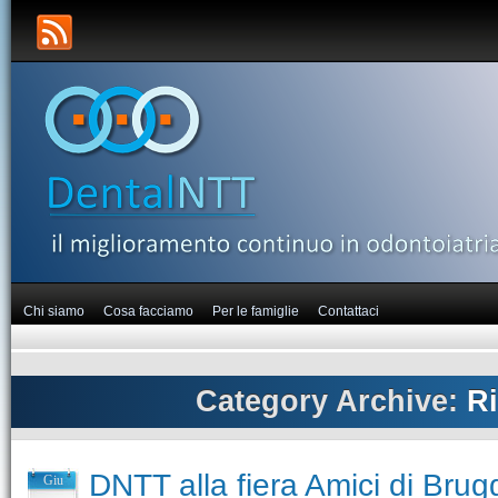
Chi siamo
Cosa facciamo
Per le famiglie
Contattaci
Category Archive:
R
DNTT alla fiera Amici di Brug
Giu