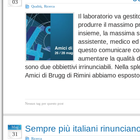
03
Qualità
,
Ricerca
Il laboratorio va gesti
produrre il massimo pr
insieme, la massima s
assistente, medico ed
questo comunicare con
aumentare la qualità d
sono due obbiettivi irrinunciabili. Nella sp
Amici di Brugg di Rimini abbiamo espos
Nessun tag per questo post
Sempre più italiani rinunciano
Mag
31
Ricerca