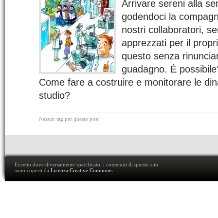
Arrivare sereni alla se
godendoci la compagnia
nostri collaboratori, sen
apprezzati per il propr
questo senza rinunciare
guadagno. È possibile?
Come fare a costruire e monitorare le di
studio?
Nessun tag per questo post
Eccetto dove diversamente specificato, i contenuti di questo sito
sono coperti da
Licenza Creative Commons
.