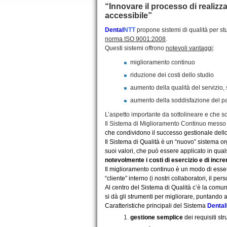
“Innovare il processo di realizza
accessibile”
Dental
NTT
propone sistemi di qualità per stu
norma ISO 9001:2008
.
Questi sistemi offrono
notevoli vantaggi
:
miglioramento continuo
riduzione dei costi dello studio
aumento della qualità del servizio,
aumento della soddisfazione del p
L’aspetto importante da sottolineare e che s
Il Sistema di Miglioramento Continuo messo
che condividono il successo gestionale dello
Il Sistema di Qualità è un “nuovo” sistema or
suoi valori, che può essere applicato in quals
notevolmente i costi di esercizio e di incr
Il miglioramento continuo è un modo di essere 
“cliente” interno (i nostri collaboratori, il perso
Al centro del Sistema di Qualità c’è la comunit
si dà gli strumenti per migliorare, puntando a
Caratteristiche principali del Sistema
Dental
gestione semplice
dei requisiti stru