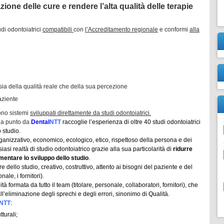
zione delle cure e rendere l’alta qualità delle terapie
di odontoiatrici
compatibili
con
l’Accreditamento regionale
e conformi
alla
 sia della qualità reale che della sua percezione
aziente
ono sistemi
sviluppati direttamente da studi odontoiatrici.
 a punto da
Dental
NTT
raccoglie l’esperienza di oltre 40 studi odontoiatrici
 studio.
ganizzativo, economico, ecologico, etico, rispettoso della persona e dei
iasi realtà di studio odontoiatrico grazie alla sua particolarità di
ridurre
ementare lo sviluppo dello studio
.
dello studio, creativo, costruttivo, attento ai bisogni del paziente e del
nale, i fornitori).
à formata da tutto il team (titolare, personale, collaboratori, fornitori), che
ll’eliminazione degli sprechi e degli errori, sinonimo di Qualità.
NTT
:
tturali;