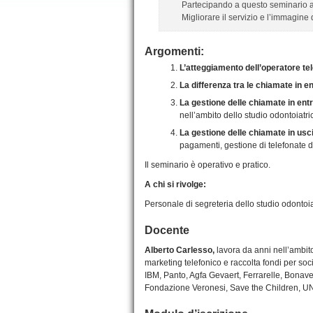
Partecipando a questo seminario acq
Migliorare il servizio e l’immagine
Argomenti:
L’atteggiamento dell’operatore tele
La differenza tra le chiamate in en
La gestione delle chiamate in ent
nell’ambito dello studio odontoiatri
La gestione delle chiamate in usc
pagamenti, gestione di telefonate di
Il seminario è operativo e pratico.
A chi si rivolge:
Personale di segreteria dello studio odontoia
Docente
Alberto Carlesso,
lavora da anni nell’ambito
marketing telefonico e raccolta fondi per socie
IBM, Panto, Agfa Gevaert, Ferrarelle, Bonav
Fondazione Veronesi, Save the Children, U