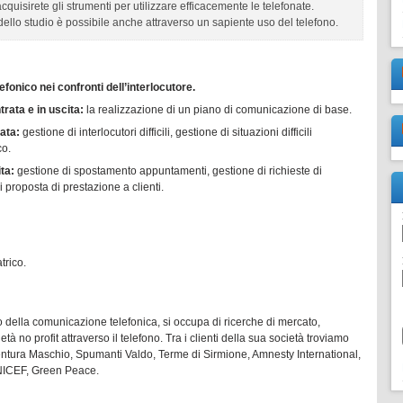
uisirete gli strumenti per utilizzare efficacemente le telefonate.
 dello studio è possibile anche attraverso un sapiente uso del telefono.
fonico nei confronti dell’interlocutore.
trata e in uscita:
la realizzazione di un piano di comunicazione di base.
rata:
gestione di interlocutori difficili, gestione di situazioni difficili
co.
ita:
gestione di spostamento appuntamenti, gestione di richieste di
 proposta di prestazione a clienti.
trico.
 della comunicazione telefonica, si occupa di ricerche di mercato,
tà no profit attraverso il telefono. Tra i clienti della sua società troviamo
entura Maschio, Spumanti Valdo, Terme di Sirmione, Amnesty International,
NICEF, Green Peace.