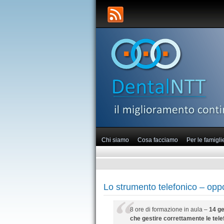
Chi siamo
Cosa facciamo
Per le famigli
Lo strumento telefonico – oppo
8 ore di formazione in aula –
14 g
che gestire correttamente le tele